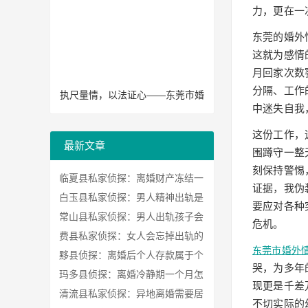
力，更在一
东莞的婚外
这就为感情
月回家次数
分隔、工作
执尺量情，以法证心——东莞市婚
中迷失自我
姻调查工作体会
这份工作，
最新文章
围蹲守一整
刻保持警惕
临夏县私家侦探：离婚财产冻结一
证据，我伪
般多长时间
白玉县私家侦探：男人精神出轨是
要应对各种
动情吗
常山县私家侦探：男人出轨孩子会
危机。
恨他吗
费县私家侦探：女人会忘掉出轨的
东莞市婚外
过程吗
黟县侦探：离婚后个人存款属于个
哭，为多年
人财产吗
玛多县侦探：离婚冷静期一个月怎
现更是千差
么算
清流县私家侦探：异地离婚需要居
不切实际的