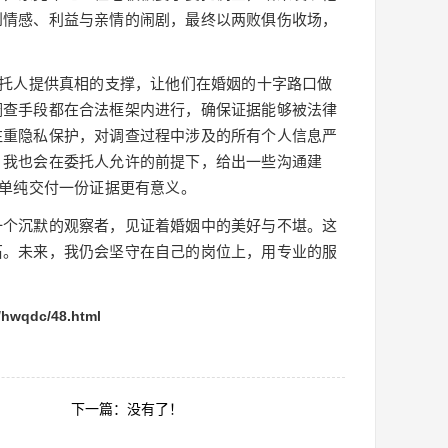
到情感、利益与亲情的闹剧，最终以两败俱伤收场，
委托人提供真相的支撑，让他们在婚姻的十字路口做
调查手段都在合法框架内进行，确保证据能够被法律
注重隐私保护，对调查过程中涉及的所有个人信息严
，我也会在委托人允许的前提下，给出一些沟通建
比单纯交付一份证据更有意义。
一个沉默的观察者，见证着婚姻中的美好与不堪。这
石。未来，我仍会坚守在自己的岗位上，用专业的服
。
qdc/48.html
下一篇：没有了！