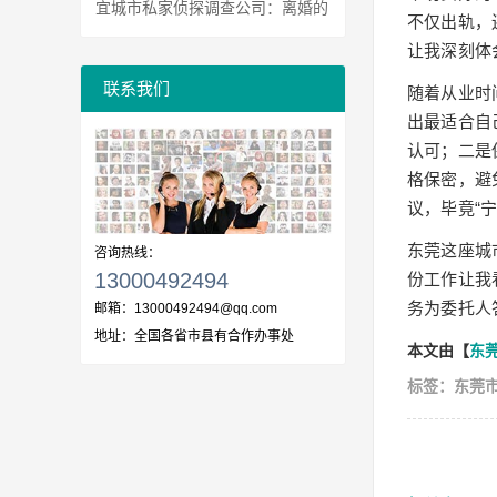
住证吗
宜城市私家侦探调查公司：离婚的
不仅出轨，
冷静期30天怎么算
让我深刻体
联系我们
随着从业时
出最适合自
认可；二是
格保密，避
议，毕竟“
东莞这座城
咨询热线：
13000492494
份工作让我
务为委托人
邮箱：
13000492494@qq.com
地址：
全国各省市县有合作办事处
本文由【
东
标签：东莞