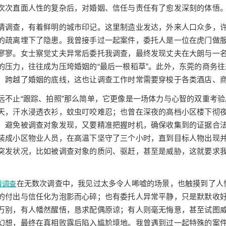
次次直面人性的复杂后，对婚姻、信任与责任有了愈发深刻的体悟
情调查，有着鲜明的城市印记。这里制造业发达，外来人口众多，
的疏离埋下了隐患。我曾接手过一起案件，委托人是一位在虎门做
寥寥。女士察觉丈夫异常后委托我调查，最终发现丈夫在大朗与一
的压力，往往成为压垮婚姻的“最后一根稻草”。此外，东莞的商务
，跨越了婚姻的底线，这也让调查工作时常需要穿梭于各类酒店、
远不止“跟踪、拍照”那么简单，它更像是一场体力与心智的双重考
天，汗水浸透衣衫，蚊虫叮咬难忍；也曾在深夜的高档小区楼下彻
，避免被调查对象发现，又要精准把握时机，确保收集到的证据合
装成小区物业人员，在高温下坚守了三个小时，直到目标人物出现
突发状况，比如被调查对象的质问、驱赶，甚至是威胁，这就要求
在无数次调查中，我见过太多令人唏嘘的场景，也触摸到了人
情调查
的付出与信任化为泡影而心碎；也有委托人异常平静，只是默默收
万别，有人幡然醒悟，恳求配偶原谅；有人则毫无悔意，甚至试图
幻想，最终在真相败露后陷入尴尬境地。我曾遇到过一起特殊的案