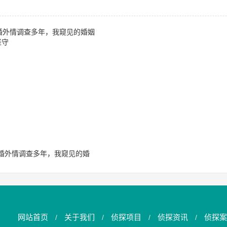
婚外情调查多年，我窥见的婚
姻真相与职业坚守
网站首页
关于我们
侦探项目
侦探资讯
侦探案
/
/
/
/