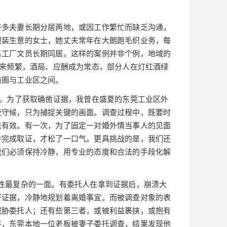
。
许多夫妻长期分居两地，或因工作繁忙而缺乏沟通，
服装生意的女士，她丈夫常年在大朗跑毛织业务，每
名工厂文员长期同居。这样的案例并非个例，地域的
往来频繁，酒局、应酬成为常态，部分人在灯红酒绿
商圈与工业区之间。
验。为了获取确凿证据，我曾在盛夏的东莞工业区外
夜守候，只为捕捉关键的画面。调查过程中，既要时
法有效。有一次，为了固定一对婚外情当事人的见面
并完成取证，才松了一口气。更具挑战的是，我们还
我们必须保持冷静，用专业的态度和合法的手段化解
性最复杂的一面。有委托人在拿到证据后，崩溃大
好证据，冷静地规划着离婚事宜。而被调查对象的表
威胁委托人；还有些第三者，或被利益裹挟，或抱有
件，东莞本地一位老板被妻子委托调查，结果发现他