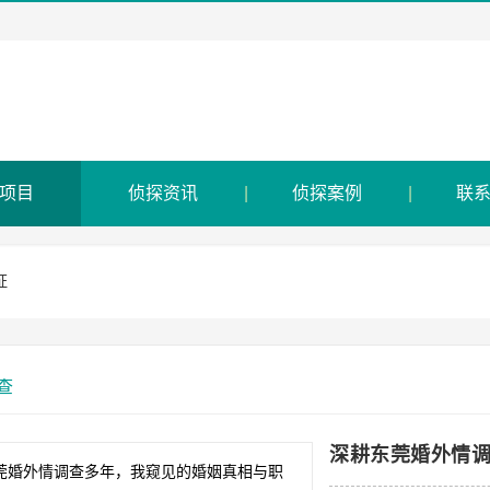
项目
侦探资讯
侦探案例
联
证
查
深耕东莞婚外情