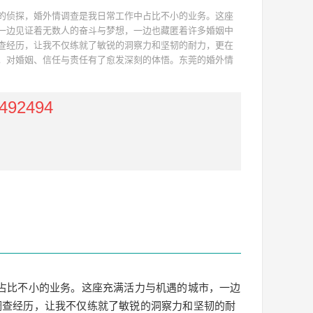
的侦探，婚外情调查是我日常工作中占比不小的业务。这座
一边见证着无数人的奋斗与梦想，一边也藏匿着许多婚姻中
查经历，让我不仅练就了敏锐的洞察力和坚韧的耐力，更在
，对婚姻、信任与责任有了愈发深刻的体悟。东莞的婚外情
492494
占比不小的业务。这座充满活力与机遇的城市，一边
调查经历，让我不仅练就了敏锐的洞察力和坚韧的耐