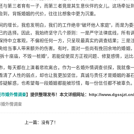
还与第三者育有一子，而第三者竟是其生意伙伴的女儿。这场牵扯
会到，背叛婚姻的代价，往往比想象中更为沉重。
间的增长，我愈发明白，我们的工作绝非“破坏他人家庭”，而是为
己的选择。因此，我始终坚守几个原则：一是严守法律底线，所有
保持中立客观，不偏袒任何一方，只呈现最真实的调查结果；三是
免给当事人带来额外的伤害。有时，面对一些尚有挽回余地的婚姻
宁拆十座庙，不毁一桩婚”，若能促使双方正视问题、修复感情，远
市，每天都在上演着悲欢离合。作为一名婚外情调查侦探，我就像
看清了人性的弱点，却也让我更加坚信，真诚与责任才是婚姻的基
答疑解惑，也希望每一段婚姻都能被珍惜，每一份信任都不被辜负
莞市婚外情调查
】提供整理发布！本文详细网址：http://www.dgssjzt.cn/hw
市婚外情调查
上一篇：没有了！