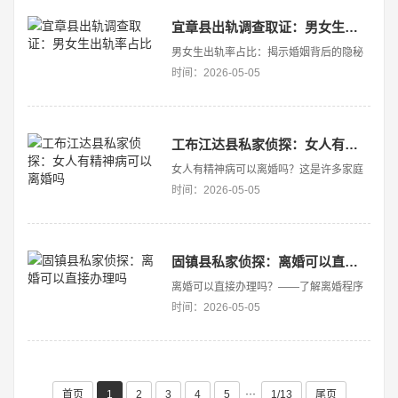
资金的情况下，很多人关心：“离婚分财产
会查双方银行卡里的钱吗？” 这是一个关系
宜章县出轨调查取证：男女生出轨率占比
到个人隐私与法律权益···
男女生出轨率占比：揭示婚姻背后的隐秘
真相在现代社会，婚姻关系逐渐变得多元
时间：2026-05-05
化与复杂化查老婆出轨的记录。随着生活
节奏的加快和价值观的转变，关于“出轨”
这一敏感话题也逐渐走入公众视野。尤其
是男女生出轨率占比成为许多人关注的焦
工布江达县私家侦探：女人有精神病可以离婚吗
点，它不仅反映了性别在···
女人有精神病可以离婚吗？这是许多家庭
和法律实践中常见的疑问。随着社会对心
时间：2026-05-05
理健康认知的不断提高，越来越多的人开
始关注精神疾病在婚姻中的法律地位及其
影响。本文将围绕“女人有精神病是否可以
离婚”这一主题，结合相关法律法规与实际
固镇县私家侦探：离婚可以直接办理吗
案例，为您详细解析。···
离婚可以直接办理吗？——了解离婚程序
的关键问题在现代社会，离婚已成为许多
时间：2026-05-05
夫妻面对感情危机时的选择。然而，“离婚
可以直接办理吗？”这一问题常常困扰着许
多人。实际上，关于离婚手续是否能“直接
办理”，涉及到法律程序、双方意愿以及具
体情况等多个方面···
···
首页
1
2
3
4
5
1/13
尾页