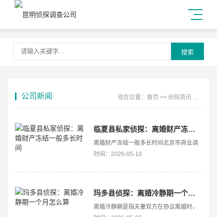
搜索
公司新闻
现在位置：
首页
>>
侦探资讯
>>
公司
临夏县私家侦探：离婚财产冻结一般多长时间
离婚财产冻结一般多长时间北京市商业调
查公司在离婚过程中，涉及到财产分割的
时间：2026-05-10
争议常常会引发一系列法律程序，其中财
产冻结是一项重要措施。许多当事人在面
对离婚时，关心的问题之一便是“离婚财产
冻结一般多长时间”，这关系到他们的权益
玛多县侦探：离婚冷静期一个月怎么算
保障和后续处理速度。···
离婚冷静期是指夫妻双方在协议离婚时，
必须经过一段时间的冷静思考，这段期间