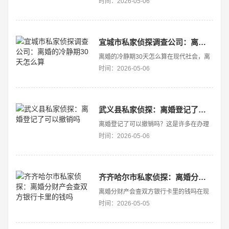
时间：2026-05-06
通常为一个月。以下是计算离婚冷静期的
一些基本步骤：提出离婚申请：夫妻双方
到一方户口所在地的婚姻登记机关提出离
婚申请。填写申请表：双方需要填写《离
宜城市私家侦探调查公司：离婚的冷静期30天怎么算
婚申请书》，并在婚姻登记···
离婚的冷静期30天怎么算在现代社会，离
婚已成为许多夫妻面对感情破裂时的一种
时间：2026-05-06
解决方式。为了避免冲动离婚、促使双方
冷静思考，我国相关法律规定了“离婚冷静
期”制度，其中最为关注的是“30天”的冷静
期。那么，*这30天具体是怎么算的？*本
武义县私家侦探：离婚登记了可以撤销吗
文将
离婚登记了可以撤销吗？这是许多在办理
离婚手续后产生疑问的当事人关心的问
时间：2026-05-06
题。随着社会节奏加快和法律意识的增
强，很多人希望了解在特定情况下是否可
以对已完成的离婚进行撤销或重新确认关
系。本文将围绕“离婚登记后能
齐齐哈尔市私家侦探：离婚分财产会查双方银行卡里的钱吗
离婚分财产会查双方银行卡里的钱吗在现
代社会，随着经济的发展和法律制度的完
时间：2026-05-05
善，离婚时关于财产分割的问题成为许多
夫妻关注的焦点。尤其是在涉及银行账户